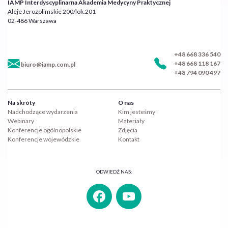
IAMP Interdyscyplinarna Akademia Medycyny Praktycznej
Aleje Jerozolimskie 200/lok.201
02-486 Warszawa
+48 668 336 540
+48 668 118 167
biuro@iamp.com.pl
+48 794 090 497
Na skróty
O nas
Nadchodzące wydarzenia
Kim jesteśmy
Webinary
Materiały
Konferencje ogólnopolskie
Zdjęcia
Konferencje wojewódzkie
Kontakt
ODWIEDŹ NAS: