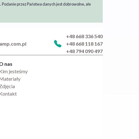
). Podanie przez Państwa danych jest dobrowolne, ale
+48 668 336 540
iamp.com.pl
+48 668 118 167
+48 794 090 497
O nas
Kim jesteśmy
Materiały
Zdjęcia
Kontakt