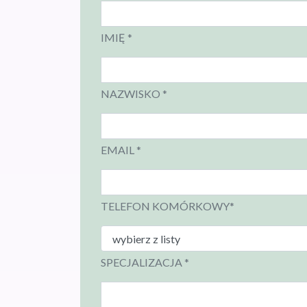
IMIĘ *
NAZWISKO *
EMAIL *
TELEFON KOMÓRKOWY*
SPECJALIZACJA *